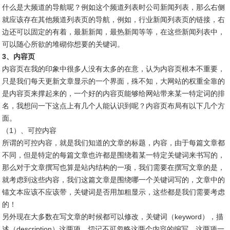
什么是大频道的导航呢？例如这个频道列表时公司新闻列表，那么右侧
就应该存在其他频道列表页的导航，例如，行业新闻列表页的链接，右
边还可以固定的有着，最新新闻，最热新闻等等，在这些新闻列表中，
可以随心所欲的堆砌你想要的关键词。
3、内容页
内容页在我的印象中很多人没有太多的在意，认为内容页根本不重要，
只是我们每天更新文章显示的一个界面，殊不知，大网站的权重全靠的
是内容页来撑起来的，一个好的内容页能够给网站带来某一特定词的排
名，我想问一下这点上有几个人能认识到呢？内容页布局有以下几个方
面。
（1）、可控内容
所谓的可控内容，就是我们知道的文章的标题，内容，由于每篇文章都
不同，但是特定的每篇文章也许都是围绕着某一特定关键词来书写的，
那么对于文章撰写也算是站内结构的一项，我们需要在撰写文章的是，
就考虑到这些内容，我们这篇文章是围绕哪一个关键词写的，文章中的
锚文本应该不应该带，关键词是否用加粗显示，这些都是我们需要考虑
的！
另外现在大多数在写文章的时候都可以修改，关键词（keyword），描
述（description）这两项，切记不可忽略这两个内容的编写，这两项一