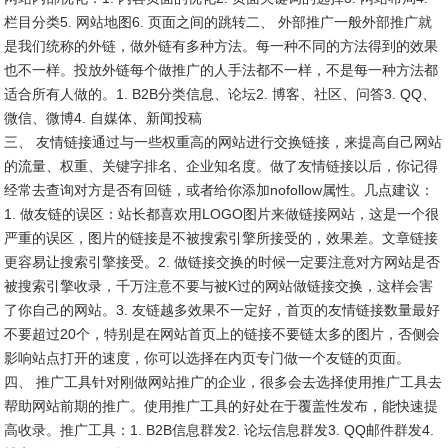
栏目分类5. 网站地图6. 页面之间的跳转二、 外部推广一般外部推广就
是我们统称的外链，做外链有多种方法。每一种不同的方法得到的效果
也不一样。投放外链每个做推广的人手法都不一样，不是每一种方法都
适合所有人做的。1. B2B分类信息、论坛2. 博客、社区、问答3. QQ、
微信、微博4. 自媒体、新闻投稿
三、 友情链接通过与一些权重高的网站进行交换链接，来提高自己网站
的流量、权重、关键字排名、企业知名度。做了友情链接以后，你记得
经常去查询对方是否有回链，或者给你添加nofollow属性。几点建议：
1. 做友链的误区：站长都喜欢用LOGO图片来做链接网站，这是一个很
严重的误区，图片的链接是不被搜索引擎所接受的，效果差。文章链接
更容易让搜索引擎接受。2. 做链接交换的时候一定要注意对方网站是否
被搜索引擎收录，千万注意不要与被K过的网站做链接交换，这样会害
了你自己的网站。3. 友链越多效果不一定好，首页的友情链接数量最好
不要超过20个，特别是在网站首页上的链接不要链太多的图片，否侧会
影响站点打开的速度，你可以选择在内页专门做一个友链的页面。
四、 推广工具针对刚做网站推广的企业，很多会去选择使用推广工具去
帮助网站前期的推广。使用推广工具的好处在于覆盖性发布，能快速提
高收录。推广工具：1. B2B信息群发2. 论坛信息群发3. QQ邮件群发4.